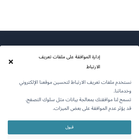
إدارة الموافقة على ملفات تعريف
الارتباط
عن WPML
نستخدم ملفات تعريف الارتباط لتحسين موقعنا الإلكتروني
سياسة GDPR والخصوصية
وخدماتنا.
(يفتح
انضم إلى فريقنا
تسمح لنا موافقتك بمعالجة بيانات مثل سلوك التصفح.
في
قد يؤثر عدم الموافقة على بعض الميزات.
(يفتح
(يفتح
(يفتح
نافذة
في
في
في
جديدة)
نافذة
نافذة
نافذة
قبول
جديدة)
العربية
جديدة)
جديدة)