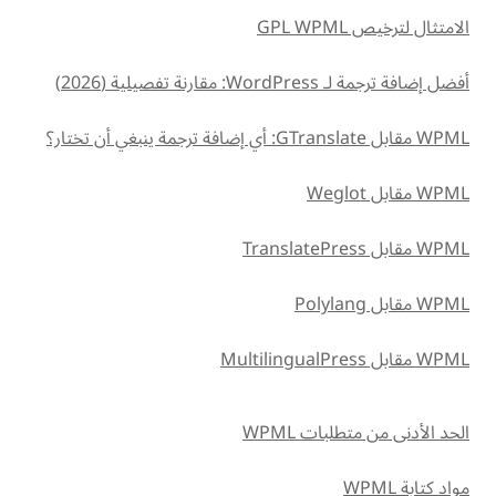
الامتثال لترخيص WPML ‏GPL
أفضل إضافة ترجمة لـ WordPress: مقارنة تفصيلية (2026)
WPML مقابل GTranslate: أي إضافة ترجمة ينبغي أن تختار؟
WPML مقابل Weglot
WPML مقابل TranslatePress
WPML مقابل Polylang
WPML مقابل MultilingualPress
الحد الأدنى من متطلبات WPML
مواد كتابة WPML