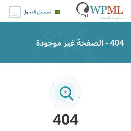
تسجيل الدخول
خطي
لى
404 - الصفحة غير موجودة
لمحتوى
404