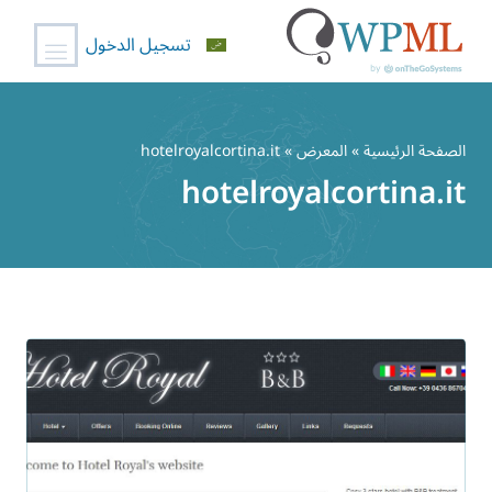
تسجيل الدخول
خطي
لى
الصفحة الرئيسية
»
المعرض
» hotelroyalcortina.it
لمحتوى
hotelroyalcortina.it