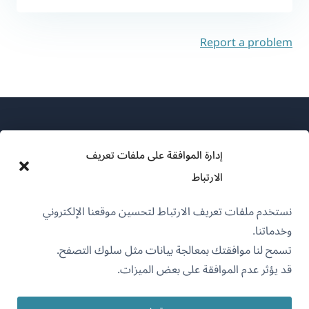
Report a problem
إدارة الموافقة على ملفات تعريف
الارتباط
عن WPML
نستخدم ملفات تعريف الارتباط لتحسين موقعنا الإلكتروني
سياسة GDPR والخصوصية
وخدماتنا.
(يفتح
انضم إلى فريقنا
تسمح لنا موافقتك بمعالجة بيانات مثل سلوك التصفح.
في
قد يؤثر عدم الموافقة على بعض الميزات.
(يفتح
(يفتح
(يفتح
نافذة
في
في
في
جديدة)
نافذة
نافذة
نافذة