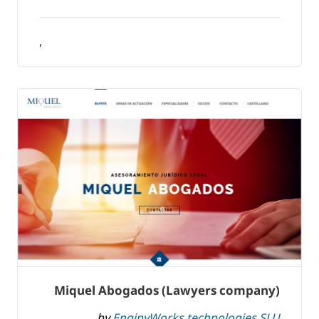
,
Miquel Abogados (Lawyers company)
by
EnginyWorks technologies SLU