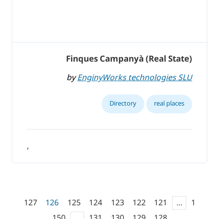
Finques Campanyà (Real State)
by
EnginyWorks technologies SLU
Directory
real places
,
127
126
125
124
123
122
121
...
1
150
...
131
130
129
128