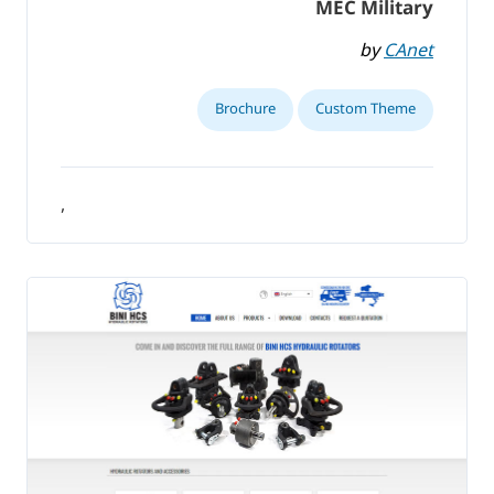
MEC Military
by
CAnet
Brochure
Custom Theme
,