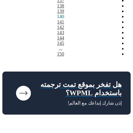
137
138
139
140
141
142
143
144
145
...
150
هل تفخر بموقع تمت ترجمته
باستخدام WPML؟
إذن شارك إبداعك مع العالم!