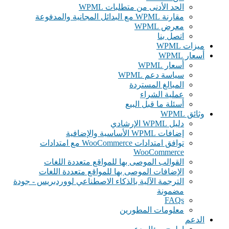
الحد الأدنى من متطلبات WPML
مقارنة WPML مع البدائل المجانية والمدفوعة
معرض WPML
اتصل بنا
ميزات WPML
أسعار WPML
أسعار WPML
سياسة دعم WPML
المبالغ المستردة
عملية الشراء
أسئلة ما قبل البيع
وثائق WPML
دليل WPML الإرشادي
إضافات WPML الأساسية والإضافية
توافق امتدادات WooCommerce مع امتدادات
WooCommerce
القوالب الموصى بها للمواقع متعددة اللغات
الإضافات الموصى بها للمواقع متعددة اللغات
الترجمة الآلية بالذكاء الاصطناعي لووردبريس - جودة
مضمونة
FAQs
معلومات المطورين
الدعم