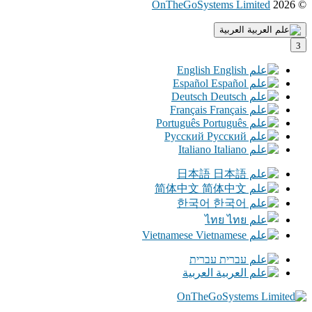
© 2026
OnTheGoSystems Limited
(يفتح
في
العربية
نافذة
جديدة)
English
Español
Deutsch
Français
Português
Русский
Italiano
日本語
简体中文
한국어
ไทย
Vietnamese
עברית
العربية