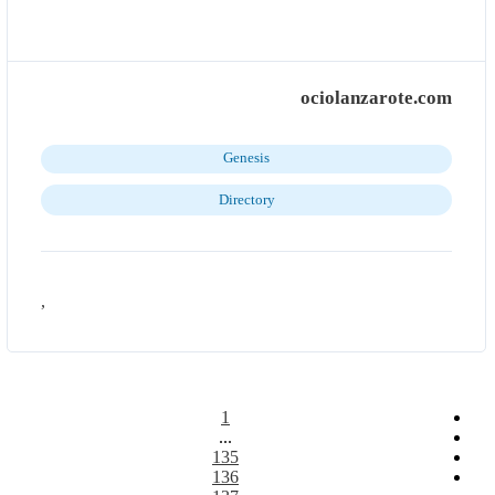
ociolanzarote.com
Genesis
Directory
,
1
...
135
136