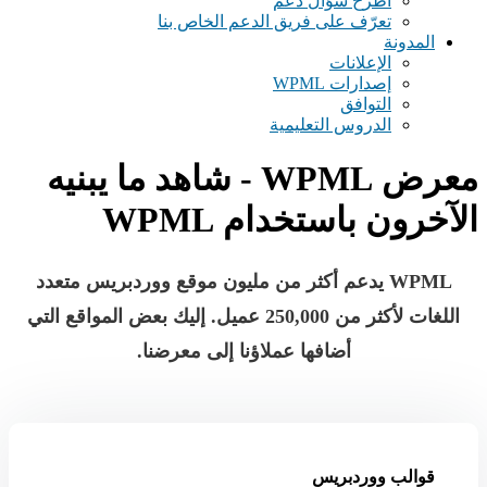
اطرح سؤال دعم
تعرّف على فريق الدعم الخاص بنا
المدونة
الإعلانات
إصدارات WPML
التوافق
الدروس التعليمية
معرض WPML - شاهد ما يبنيه
الآخرون باستخدام WPML
WPML يدعم أكثر من مليون موقع ووردبريس متعدد
اللغات لأكثر من
250,000 عميل
. إليك بعض المواقع التي
أضافها عملاؤنا إلى معرضنا.
قوالب ووردبريس