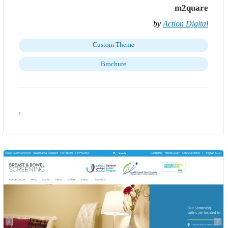
m2quare
by
Action Digital
Custom Theme
Brochure
,