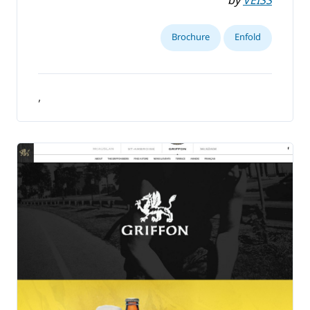
by
VEISS
Brochure
Enfold
,