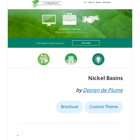
Nickel Basins
by
Design de Plume
Brochure
Custom Theme
,