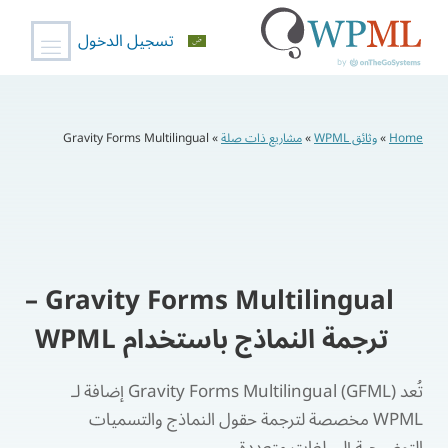
تسجيل الدخول
خطي
لى
Home
»
وثائق WPML
»
مشاريع ذات صلة
»
Gravity Forms Multilingual
لمحتوى
Gravity Forms Multilingual –
ترجمة النماذج باستخدام WPML
تُعد Gravity Forms Multilingual (GFML) إضافة لـ
WPML مخصصة لترجمة حقول النماذج والتسميات