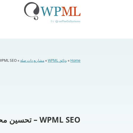
خطي
لى
لمحتوى
Home
»
وثائق WPML
»
مشاريع ذات صلة
»
WPML SEO
WPML SEO – تحسين محركات البحث متعددة اللغات