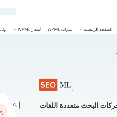
الصفحة الرئيسية
ميزات WPML
أسعار WPML
وثائق L