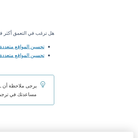
هل ترغب في التعمق أكثر في استخدام Yoast SEO و Rank Math على موقعك متع
تحسين المواقع متعددة اللغات با
تحسين المواقع متعددة اللغات
يرجى ملاحظة أن WPML يتضمن بالفعل دعمًا مدمجًا لتحسين محركات البحث. ما تفعله إضافة
مساعدتك في ترجمة النصوص 