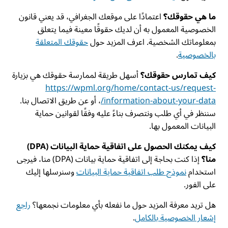
ما هي حقوقك؟
اعتمادًا على موقعك الجغرافي، قد يعني قانون
الخصوصية المعمول به أن لديك حقوقًا معينة فيما يتعلق
بمعلوماتك الشخصية. اعرف المزيد حول
حقوقك المتعلقة
بالخصوصية
.
كيف تمارس حقوقك؟
أسهل طريقة لممارسة حقوقك هي بزيارة
https://wpml.org/home/contact-us/request-
information-about-your-data/
، أو عن طريق الاتصال بنا.
سننظر في أي طلب ونتصرف بناءً عليه وفقًا لقوانين حماية
البيانات المعمول بها.
كيف يمكنك الحصول على اتفاقية حماية البيانات (DPA)
منا؟
إذا كنت بحاجة إلى اتفاقية حماية بيانات (DPA) منا، فيرجى
استخدام
نموذج طلب اتفاقية حماية البيانات
وسنرسلها إليك
على الفور.
هل تريد معرفة المزيد حول ما نفعله بأي معلومات نجمعها؟
راجع
إشعار الخصوصية بالكامل
.