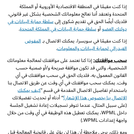
إذا كنت مقيمًا في المنطقة الاقتصادية الأوروبية أو المملكة
المتحدة وتعتقد أننا نعالج معلوماتك الشخصية بشكل غير قانوني،
فلديك أيضًا الحق في تقديم شكوى إلى
سلطة حماية البيانات في
دولتك العضو
أو
سلطة حماية البيانات في المملكة المتحدة
.
إذا كنت مقيمًا في سويسرا، يمكنك الاتصال بـ
المفوض
الفيدرالي لحماية البيانات والمعلومات
.
سحب موافقتك:
إذا كنا نعتمد على موافقتك لمعالجة معلوماتك
الشخصية، والتي قد تكون موافقة صريحة و/أو ضمنية حسب
القانون المعمول به، فلديك الحق في سحب موافقتك في أي
وقت. يمكنك سحب موافقتك في أي وقت عن طريق الاتصال بنا
باستخدام تفاصيل الاتصال المقدمة في قسم ”
كيف يمكنك
الاتصال بنا بخصوص هذا الإشعار؟
“ أدناه أو تحديث تفضيلاتك
(على سبيل المثال، عندما تتوفر تسجيلات إعادة تشغيل الجلسة
داخل WPML، يمكنك تعطيل هذه الوظيفة في أي وقت من خلال
واجهة إعدادات WPML.)
ومع ذلك، يرجى ملاحظة أن هذا لن يؤثر على قانونية المعالجة قبل