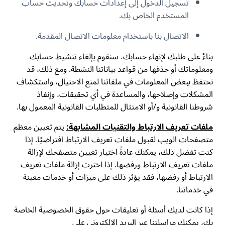
تسجيل الدخول إلى إعدادات حسابك وتحديث حساب
المستخدم الخاص بك.
الاتصال بنا باستخدام معلومات الاتصال المقدمة.
بناءً على طلبك لإنهاء حسابك، سنقوم بإلغاء تنشيط حسابك
ومعلوماتك أو حذفها من قواعد بياناتنا النشطة. ومع ذلك، قد
نحتفظ ببعض المعلومات في ملفاتنا لمنع الاحتيال، واستكشاف
المشكلات وإصلاحها، والمساعدة في أي تحقيقات، وإنفاذ
شروطنا القانونية و/أو الامتثال للمتطلبات القانونية المعمول بها.
ملفات تعريف الارتباط والتقنيات المشابهة:
يتم تعيين معظم
متصفحات الويب لقبول ملفات تعريف الارتباط افتراضيًا. إذا
كنت تفضل ذلك، يمكنك عادةً اختيار تعيين متصفحك لإزالة
ملفات تعريف الارتباط ورفضها. إذا اخترت إزالة ملفات تعريف
الارتباط أو رفضها، فقد يؤثر ذلك على ميزات أو خدمات معينة
في خدماتنا.
إذا كانت لديك أسئلة أو تعليقات حول حقوق الخصوصية الخاصة
بك، يمكنك مراسلتنا عبر البريد الإلكتروني على