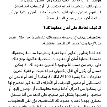
هويتها، أو، إذا لم يكن ذلك ممكنًا (على سبيل المثال، لأن
معلوماتك الشخصية قد تم تخزينها في أرشيفات احتياطية)،
فسنقوم بتخزين معلوماتك الشخصية بشكل آمن وعزلها عن أي
معالجة أخرى حتى يصبح الحذف ممكنًا.
8. كيف نحافظ على أمان معلوماتك؟
باختصار:
نهدف إلى حماية معلوماتك الشخصية من خلال نظام
من الإجراءات الأمنية التنظيمية والتقنية.
لقد قمنا بتطبيق تدابير أمنية تقنية وتنظيمية مناسبة ومعقولة
مصممة لحماية أمان أي معلومات شخصية نعالجها. ومع ذلك،
على الرغم من ضماناتنا وجهودنا لتأمين معلوماتك، لا يمكن
ضمان أن يكون أي نقل إلكتروني عبر الإنترنت أو تقنية تخزين
معلومات آمنًا بنسبة 100%، لذلك لا يمكننا أن نعد أو نضمن أن
المتسللين أو مجرمي الإنترنت أو الأطراف الثالثة غير المصرح لها
لن يتمكنوا من اختراق أماننا وجمع معلوماتك أو الوصول إليها أو
سرقتها أو تعديلها بشكل غير صحيح. على الرغم من أننا سنبذل
قصارى جهدنا لحماية معلوماتك الشخصية، فإن نقل المعلومات
الشخصية إلى خدماتنا ومنها يتم على مسؤوليتك الخاصة. يجب