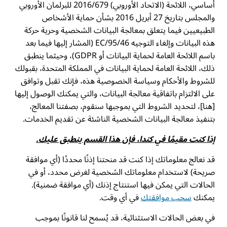
أساسي، اللائحة (الاتحاد الأوروبي) 2016/679 للبرلمان الأوروبي
والمجلس بتاريخ 27 أبريل 2016 بشأن حماية الأشخاص
الطبيعيين فيما يتعلق بمعالجة البيانات الشخصية وحرية حركة
هذه البيانات وإلغاء التوجيه 95/46/EC (المشار إليها فيما بعد
باسم اللائحة العامة لحماية البيانات أو GDPR)، وحيثما ينطبق
ذلك، اللائحة العامة لحماية البيانات في المملكة المتحدة، بقبولك
للشروط والأحكام وسياسة الخصوصية هذه، فإنك تقبل وتوافق
على الالتزام باتفاقية معالجة البيانات، والتي يمكنك الوصول إليها
[هنا]، لتحديد الشروط التي بموجبها سنقوم، بصفتنا المعالج،
بتنفيذ معالجة البيانات الشخصية الناشئة عن تقديم الخدمات.
إذا كنت مقيمًا في كندا، فإن هذا القسم ينطبق عليك.
قد نعالج معلوماتك إذا كنت قد منحتنا إذنًا محددًا (أي موافقة
صريحة) لاستخدام معلوماتك الشخصية لغرض محدد، أو في
الحالات التي يمكن فيها استنتاج إذنك (أي موافقة ضمنية).
يمكنك
سحب موافقتك
في أي وقت.
في بعض الحالات الاستثنائية، قد يُسمح لنا قانونًا بموجب