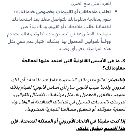
للفرد، مثل منع الضرر.
لطلب ملاحظات أو تقييمات بخصوص خدماتنا.
قد
نقوم بمعالجة معلوماتك للتواصل معك بعد استخدامك
لخدماتنا لطلب ملاحظات أو تقييم، وذلك بناءً على
مصالحنا المشروعة في تحسين خدماتنا وتجربة المستخدم
ووفقاً للقوانين المعمول بها. يمكنك اختيار عدم تلقي مثل
هذه المراسلات في أي وقت.
3. ما هي الأسس القانونية التي نعتمد عليها لمعالجة
معلوماتك؟
باختصار:
نعالج معلوماتك الشخصية فقط عندما نعتقد أن ذلك
ضروري ولدينا سبب قانوني سارٍ (أي أساس قانوني) للقيام بذلك
بموجب القانون المعمول به، مثل موافقتك، للامتثال للقوانين،
لتزويدك بالخدمات للدخول في التزاماتنا التعاقدية أو الوفاء بها،
لحماية حقوقك، أو لتحقيق مصالحنا التجارية المشروعة.
إذا كنت مقيمًا في الاتحاد الأوروبي أو المملكة المتحدة، فإن
هذا القسم ينطبق عليك.