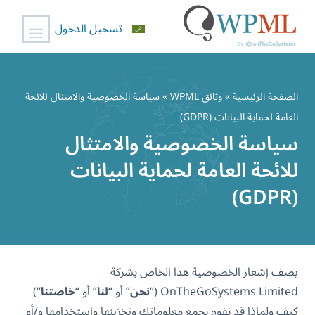
تسجيل الدخول
خطي
لى
الصفحة الرئيسية
»
وثائق WPML
» سياسة الخصوصية والامتثال للائحة
لمحتوى
العامة لحماية البيانات (GDPR)
سياسة الخصوصية والامتثال
للائحة العامة لحماية البيانات
(GDPR)
يصف إشعار الخصوصية هذا الخاص بشركة
OnTheGoSystems Limited (“
نحن
” أو “
لنا
” أو “
خاصتنا
“)
كيف ولماذا قد نقوم بجمع معلوماتك وتخزينها واستخدامها و/أو