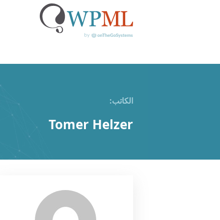
خطي
لى
الكاتب:
لمحتوى
Tomer Helzer