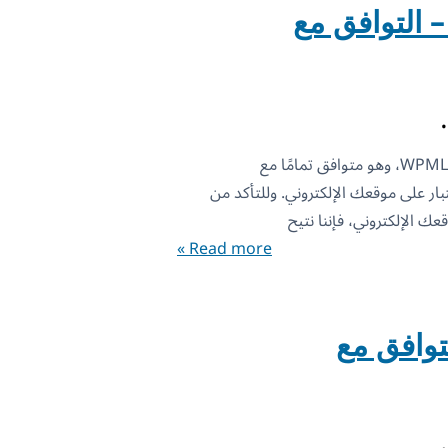
WPML بيتا – التوافق مع
أصدرنا اليوم الإصدار التجريبي WPML 4.6.14، وهو متوافق تمامًا مع
لآن للاختبار على موقعك الإلكتروني. وللتأكد من
Read more »
WPM – التوافق مع