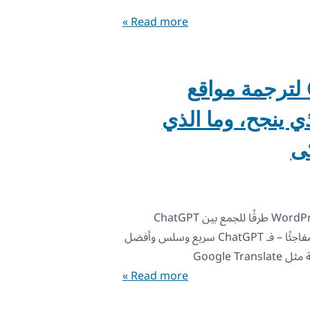
Read more »
استخدام ChatGPT لترجمة مواقع
: ما الذي ينجح، وما الذي
كى
يستكشف العديد من مستخدمي WordPress طرقًا للجمع بين ChatGPT
وWPML لترجمة مواقعهم. وهذا ليس مفاجئًا – فـ ChatGPT سريع وسلس وأفضل
Google T
Read more »