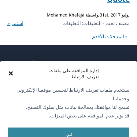
My
يوليو 31st, 2017بواسطة Mohamed Khafaja
Account
على
مصنف تحت - التعليقات:
التعليقات
استمر «
Page
YITH
مغلقة
» المدخلات الأقدم
WooCommerce
Request
a
Quote
إدارة الموافقة على ملفات
مغلقة
تعريف الارتباط
عن WPML
نستخدم ملفات تعريف الارتباط لتحسين موقعنا الإلكتروني
سياسة GDPR والخصوصية
وخدماتنا.
تسمح لنا موافقتك بمعالجة بيانات مثل سلوك التصفح.
(يفتح
انضم إلى فريقنا
قد يؤثر عدم الموافقة على بعض الميزات.
في
(يفتح
(يفتح
(يفتح
نافذة
في
في
في
جديدة)
قبول
نافذة
نافذة
نافذة