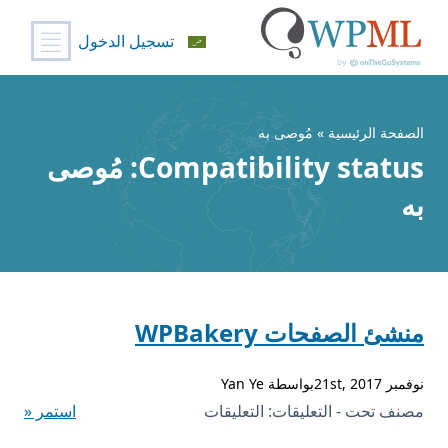
تسجيل الدخول
خطي
لى
لمحتوى
الصفحة الرئيسية
» مُوصى به
Compatibility status:
مُوصى
به
منشئ الصفحات WPBakery
نوفمبر 21st, 2017بواسطة Yan Ye
على
مصنف تحت - التعليقات:
التعليقات
استمر «
منشئ