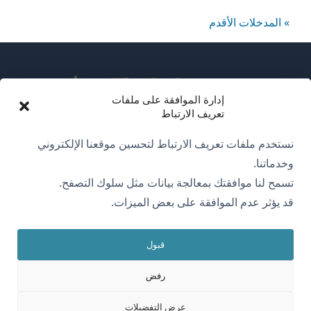
WP
» المدخلات الأقدم
Estate
مغلقة
إدارة الموافقة على ملفات
تعريف الارتباط
عن WPML
نستخدم ملفات تعريف الارتباط لتحسين موقعنا الإلكتروني
سياسة GDPR والخصوصية
وخدماتنا.
تسمح لنا موافقتك بمعالجة بيانات مثل سلوك التصفح.
(يفتح
انضم إلى فريقنا
قد يؤثر عدم الموافقة على بعض الميزات.
في
(يفتح
(يفتح
(يفتح
نافذة
في
في
في
جديدة)
قبول
نافذة
نافذة
نافذة
العربية
جديدة)
جديدة)
جديدة)
رفض
(يفتح
OnTheGoSystems Limited
© 2026
عرض التفضيلات