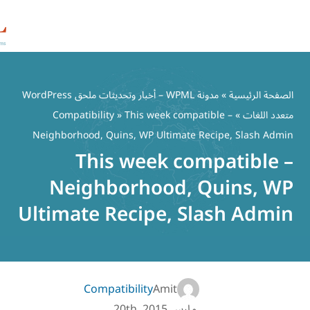
مدونة WPML – أخبار وتحديثات ملحق WordPress
Compatibility
» This week comp
Neighborhood, Quins, WP Ultimate
This week co
Neighborhood,
Ultimate Recipe, S
Compatibility
Amit
ارس 20th, 2015