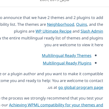
Today we are happy to announce that we have 2 themes an
to our compatibility list. The themes are
Neighborh
plugins are
WP Ultimate Reci
If you want to review the entire multilingual ready list o
you are welco
Multilingual 
Multilingual 
Also, if you’re a theme or a plugin author and you want to
with WPML, we welcome you and ready to help: You are 
.
us at
go gl
In order to expedite the process we strongly recommend
theme or plugin with our
Achieving WPML compatibility f