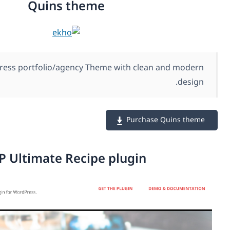
Quins theme
Creative WordPress portfolio/agency Theme with c
Purc
WP Ultimate Recipe plugi