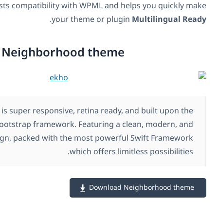
plugins
. It easily tests compatibility with WPML and hel
.
your theme or plugin
M
Neighborhood theme
Neighborhood is super responsive, retina ready, and
1170px Twitter Bootstrap framework. Featuring a cle
superbly slick design, packed with the most powerful 
which offers limitle
Download Nei