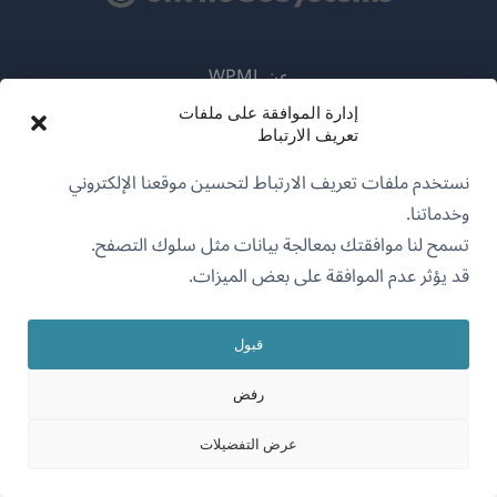
عن WPML
سياسة GDPR والخصوصية
إدارة الموافقة على ملفات
تعريف الارتباط
(يفتح
انضم إلى فريقنا
نستخدم ملفات تعريف الارتباط لتحسين موقعنا الإلكتروني
في
(يفتح
(يفتح
(يفتح
وخدماتنا.
نافذة
في
في
في
تسمح لنا موافقتك بمعالجة بيانات مثل سلوك التصفح.
جديدة)
نافذة
نافذة
نافذة
قد يؤثر عدم الموافقة على بعض الميزات.
جديدة)
العربية
جديدة)
جديدة)
قبول
(يفتح
OnTheGoSystems Limited
© 2026
في
رفض
نافذة
جديدة)
عرض التفضيلات