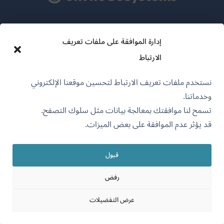
عن WPML
إدارة الموافقة على ملفات تعريف
سياسة GDPR والخصوصية
الارتباط
(يفتح
انضم إلى فريقنا
نستخدم ملفات تعريف الارتباط لتحسين موقعنا الإلكتروني
في
(يفتح
(يفتح
(يفتح
وخدماتنا.
نافذة
في
في
في
تسمح لنا موافقتك بمعالجة بيانات مثل سلوك التصفح.
جديدة)
نافذة
نافذة
نافذة
قد يؤثر عدم الموافقة على بعض الميزات.
جديدة)
العربية
جديدة)
جديدة)
قبول
(يفتح
OnTheGoSystems Limited
© 2026
في
رفض
نافذة
جديدة)
عرض التفضيلات