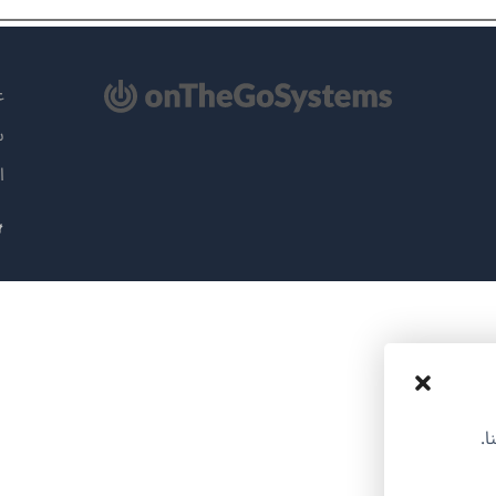
تح
عن
سي
ة
ا
دة)
ا.