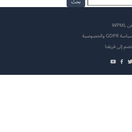
 WPML
اسة GDPR والخصوصية
(يفتح
نضم إلى فريقنا
في
(يفتح
(يفتح
(يفتح
نافذة
في
في
في
جديدة)
نافذة
نافذة
نافذة
جديدة)
جديدة)
جديدة)