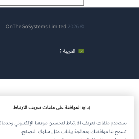
(يف
OnTheGoSystems Limited
© 2026
في
نافذ
العربية
جدي
إدارة الموافقة على ملفات تعريف الارتباط
نستخدم ملفات تعريف الارتباط لتحسين موقعنا الإلكتروني وخدماتن
تسمح لنا موافقتك بمعالجة بيانات مثل سلوك التصفح.