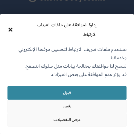
عن WPML
إدارة الموافقة على ملفات تعريف
سياسة GDPR والخصوصية
الارتباط
(يفتح
انضم إلى فريقنا
نستخدم ملفات تعريف الارتباط لتحسين موقعنا الإلكتروني
في
(يفتح
(يفتح
(يفتح
وخدماتنا.
نافذة
في
في
في
تسمح لنا موافقتك بمعالجة بيانات مثل سلوك التصفح.
جديدة)
نافذة
نافذة
نافذة
قد يؤثر عدم الموافقة على بعض الميزات.
جديدة)
العربية
جديدة)
جديدة)
قبول
(يفتح
OnTheGoSystems Limited
© 2026
في
رفض
نافذة
جديدة)
عرض التفضيلات