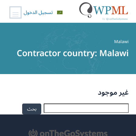
تسجيل الدخول
خطي
لى
Malawi
لمحتوى
Contractor country:
Malawi
غير موجود