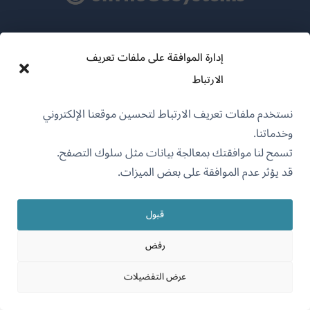
عن WPML
إدارة الموافقة على ملفات تعريف
سياسة GDPR والخصوصية
الارتباط
(يفتح
انضم إلى فريقنا
نستخدم ملفات تعريف الارتباط لتحسين موقعنا الإلكتروني
في
(يفتح
(يفتح
(يفتح
وخدماتنا.
نافذة
في
في
في
تسمح لنا موافقتك بمعالجة بيانات مثل سلوك التصفح.
جديدة)
نافذة
نافذة
نافذة
قد يؤثر عدم الموافقة على بعض الميزات.
جديدة)
العربية
جديدة)
جديدة)
قبول
(يفتح
OnTheGoSystems Limited
© 2026
في
رفض
نافذة
جديدة)
عرض التفضيلات