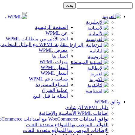
تخطي
تخطي
إلى
إلى
الشريط
المحتوى
الجانبي
الصفحة الرئيسية
عن WPML
الحد الأدنى من متطلبات WPML
مقارنة WPML مع البدائل المجانية والمدفوعة
معرض WPML
اتصل بنا
ميزات WPML
أسعار WPML
أسعار WPML
سياسة دعم WPML
المبالغ المستردة
عملية الشراء
أسئلة ما قبل البيع
وثائق WPML
دليل WPML الإرشادي
إضافات WPML الأساسية والإضافية
توافق امتدادات WooCommerce مع امتدادات WooCommerce
القوالب الموصى بها للمواقع متعددة اللغات
الإضافات الموصى بها للمواقع متعددة اللغات