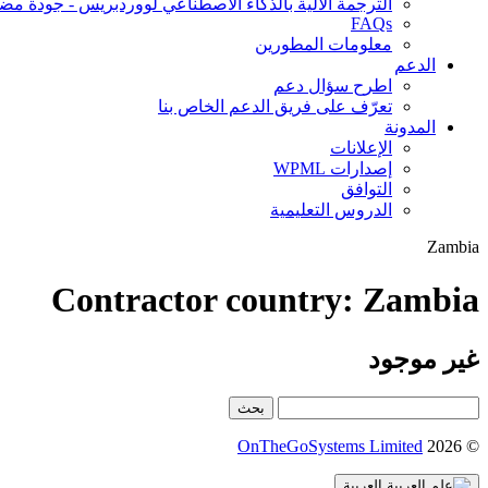
الترجمة الآلية بالذكاء الاصطناعي لووردبريس - جودة مض
FAQs
معلومات المطورين
الدعم
اطرح سؤال دعم
تعرّف على فريق الدعم الخاص بنا
المدونة
الإعلانات
إصدارات WPML
التوافق
الدروس التعليمية
Zambia
Contractor country:
Zambia
غير موجود
© 2026
OnTheGoSystems Limited
(يفتح
في
العربية
نافذة