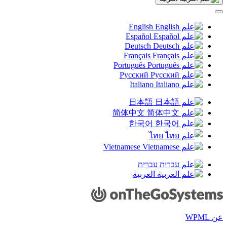
جديدة)
English
Español
Deutsch
Français
Português
Русский
Italiano
日本語
简体中文
한국어
ไทย
Vietnamese
עברית
العربية
عن WPML