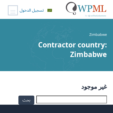
تسجيل الدخول
خطي
لى
Zimbabwe
لمحتوى
Contractor country:
Zimbabwe
غير موجود