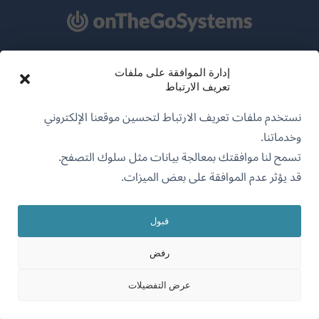
عن WPML
إدارة الموافقة على ملفات
تعريف الارتباط
سياسة GDPR والخصوصية
نستخدم ملفات تعريف الارتباط لتحسين موقعنا الإلكتروني
(يفتح
انضم إلى فريقنا
وخدماتنا.
في
(يفتح
(يفتح
(يفتح
تسمح لنا موافقتك بمعالجة بيانات مثل سلوك التصفح.
نافذة
في
في
في
قد يؤثر عدم الموافقة على بعض الميزات.
جديدة)
نافذة
نافذة
نافذة
جديدة)
العربية
جديدة)
جديدة)
قبول
(يفتح
OnTheGoSystems Limited
© 2026
رفض
في
عرض التفضيلات
نافذة
جديدة)