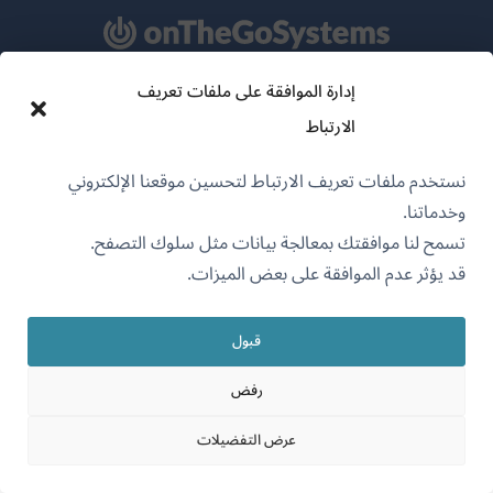
إدارة الموافقة على ملفات تعريف
عن WPML
الارتباط
سياسة GDPR والخصوصية
نستخدم ملفات تعريف الارتباط لتحسين موقعنا الإلكتروني
(يفتح
انضم إلى فريقنا
وخدماتنا.
في
(يفتح
(يفتح
(يفتح
تسمح لنا موافقتك بمعالجة بيانات مثل سلوك التصفح.
نافذة
في
في
في
قد يؤثر عدم الموافقة على بعض الميزات.
جديدة)
نافذة
نافذة
نافذة
جديدة)
العربية
جديدة)
جديدة)
قبول
(يفتح
OnTheGoSystems Limited
© 2026
رفض
في
عرض التفضيلات
نافذة
جديدة)