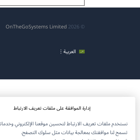
(يف
OnTheGoSystems Limited
© 2026
في
نافذ
العربية
جدي
إدارة الموافقة على ملفات تعريف الارتباط
نستخدم ملفات تعريف الارتباط لتحسين موقعنا الإلكتروني وخدماتن
تسمح لنا موافقتك بمعالجة بيانات مثل سلوك التصفح.