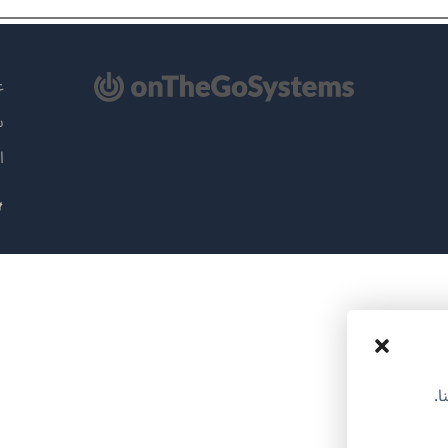
تح
عن
سي
ة
ا
دة)
ا.