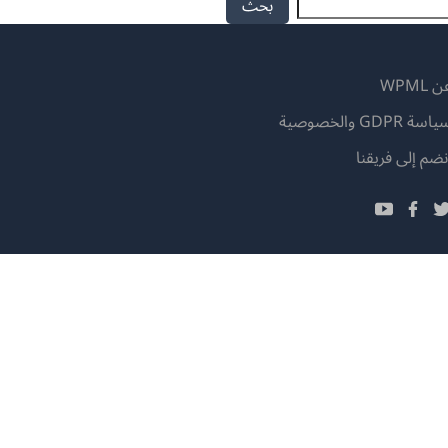
 WPML
اسة GDPR والخصوصية
(يفتح
نضم إلى فريقنا
في
(يفتح
(يفتح
(يفتح
نافذة
في
في
في
جديدة)
نافذة
نافذة
نافذة
جديدة)
جديدة)
جديدة)