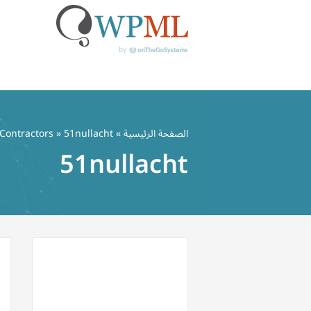
خطي
لى
الصفحة الرئيسية
»
» 51nullacht
Contractors
لمحتوى
51nullacht