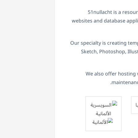
51nullacht is a resou
websites and database appl
Our specialty is creating tem
Sketch, Photoshop, Illus
We also offer hosting 
maintenanc
ا