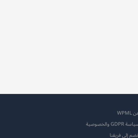
 WPML
اسة GDPR والخصوصية
(يفتح
نضم إلى فريقنا