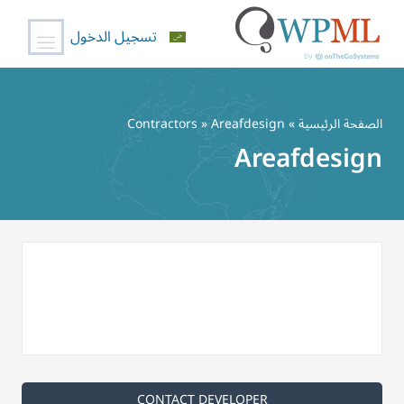
تسجيل الدخول
خطي
لى
الصفحة الرئيسية
»
» Areafdesign
Contractors
لمحتوى
Areafdesign
CONTACT DEVELOPER