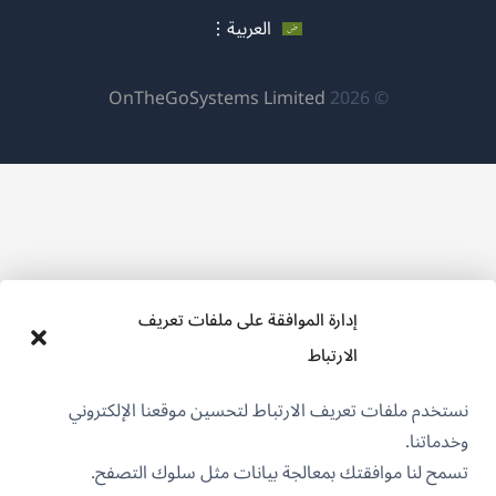
نافذة
نافذة
نافذة
جديدة)
العربية
جديدة)
جديدة)
(يفتح
OnTheGoSystems Limited
© 2026
في
نافذة
جديدة)
إدارة الموافقة على ملفات تعريف
الارتباط
نستخدم ملفات تعريف الارتباط لتحسين موقعنا الإلكتروني
وخدماتنا.
تسمح لنا موافقتك بمعالجة بيانات مثل سلوك التصفح.