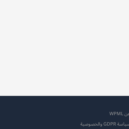
 WPML
اسة GDPR والخصوصية