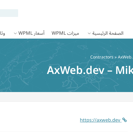
الصفحة الرئيسية
ميزات WPML
أسعار WPML
وثائق
Contractors
» AxWeb.d
AxWeb.dev – Mik
https://axweb.dev