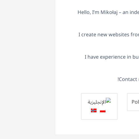
Hello, I’m Mikołaj – an i
I create new websites fro
I have experience in bu
Contact 