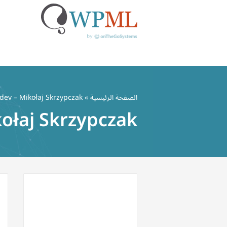
خطي
لى
الصفحة الرئيسية
»
ev – Mikołaj Skrzypczak
لمحتوى
ołaj Skrzypczak