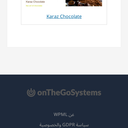
Karaz Chocolate
عن WPML
سياسة GDPR والخصوصية