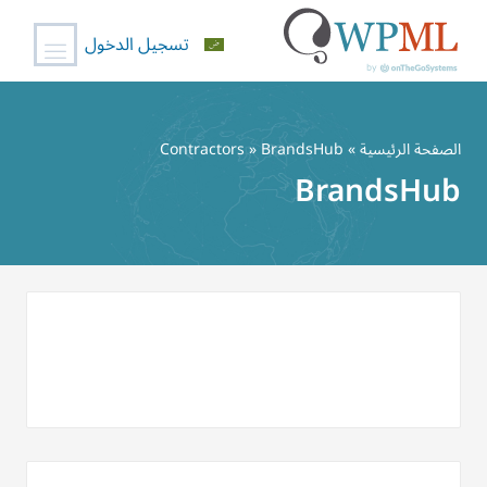
تسجيل الدخول
خطي
لى
الصفحة الرئيسية
»
» BrandsHub
Contractors
لمحتوى
BrandsHub