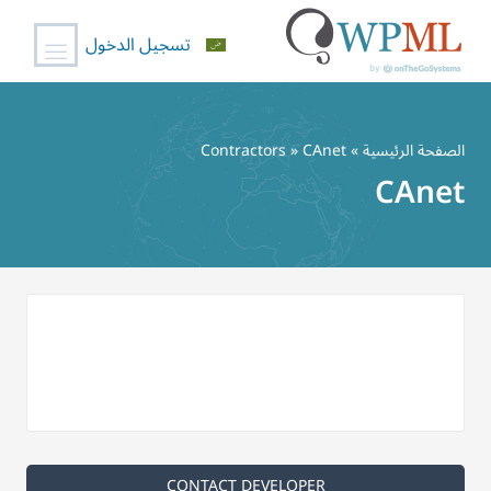
تسجيل الدخول
خطي
لى
الصفحة الرئيسية
»
» CAnet
Contractors
لمحتوى
CAnet
CONTACT DEVELOPER