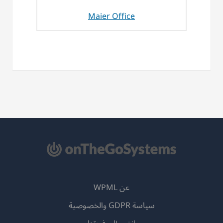
Maier Office
عن WPML
سياسة GDPR والخصوصية
(يفتح