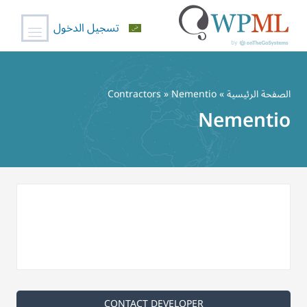
تسجيل الدخول
خطي
لى
الصفحة الرئيسية
»
» Nementio
Contractors
لمحتوى
Nementio
CONTACT DEVELOPER