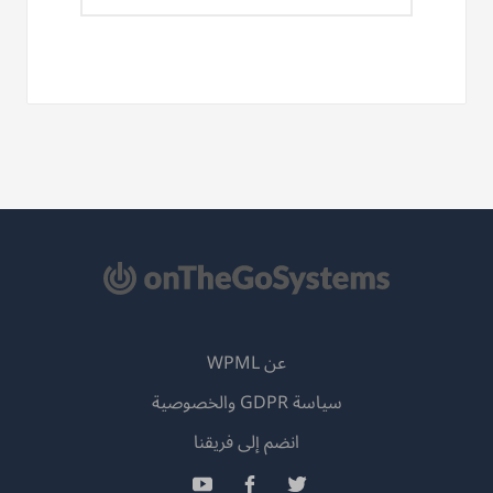
عن WPML
سياسة GDPR والخصوصية
(يفتح
انضم إلى فريقنا
في
(يفتح
(يفتح
(يفتح