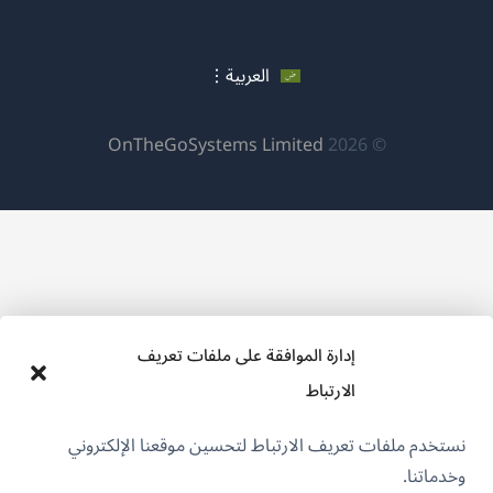
نافذة
في
في
في
جديدة)
نافذة
نافذة
نافذة
جديدة)
العربية
جديدة)
جديدة)
(يفتح
OnTheGoSystems Limited
© 2026
في
نافذة
جديدة)
إدارة الموافقة على ملفات تعريف
الارتباط
نستخدم ملفات تعريف الارتباط لتحسين موقعنا الإلكتروني
وخدماتنا.