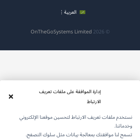
جديدة)
نافذة
نافذة
نافذة
جديدة)
العربية
جديدة)
جديدة)
(يفتح
OnTheGoSystems Limited
© 2026
في
نافذة
جديدة)
إدارة الموافقة على ملفات تعريف
الارتباط
نستخدم ملفات تعريف الارتباط لتحسين موقعنا الإلكتروني
وخدماتنا.
تسمح لنا موافقتك بمعالجة بيانات مثل سلوك التصفح.