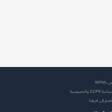
 WPML
اسة GDPR والخصوصية
(يفتح
نضم إلى فريقنا
في