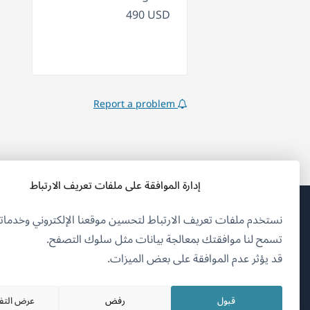
490 USD
Report a problem
إدارة الموافقة على ملفات تعريف الارتباط
نستخدم ملفات تعريف الارتباط لتحسين موقعنا الإلكتروني وخدماتن
(يف
OnTheGoSystems Limited
© 2026
تسمح لنا موافقتك بمعالجة بيانات مثل سلوك التصفح.
في
قد يؤثر عدم الموافقة على بعض الميزات.
نافذ
العربية
جدي
قبول
رفض
عرض التف