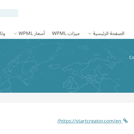
الصفحة الرئيسية
ميزات WPML
أسعار WPML
وثائق
Co
https://startcreator.com/en/