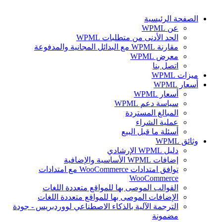
الصفحة الرئيسية
عن WPML
الحد الأدنى من متطلبات WPML
مقارنة WPML مع البدائل المجانية والمدفوعة
معرض WPML
اتصل بنا
ميزات WPML
أسعار WPML
أسعار WPML
سياسة دعم WPML
المبالغ المستردة
عملية الشراء
أسئلة ما قبل البيع
وثائق WPML
دليل WPML الإرشادي
إضافات WPML الأساسية والإضافية
توافق امتدادات WooCommerce مع امتدادات
WooCommerce
القوالب الموصى بها للمواقع متعددة اللغات
الإضافات الموصى بها للمواقع متعددة اللغات
الترجمة الآلية بالذكاء الاصطناعي لووردبريس - جودة
مضمونة