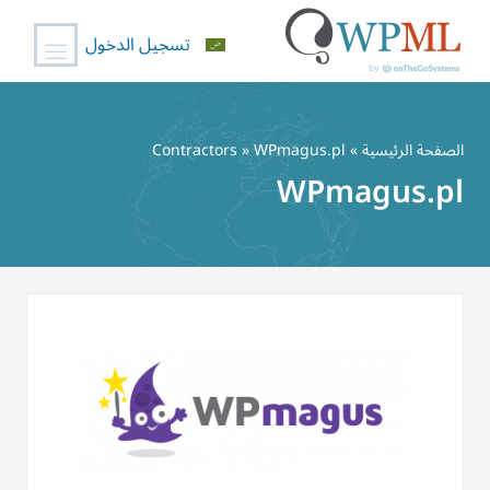
تسجيل الدخول
خطي
لى
الصفحة الرئيسية
»
» WPmagus.pl
Contractors
لمحتوى
WPmagus.pl