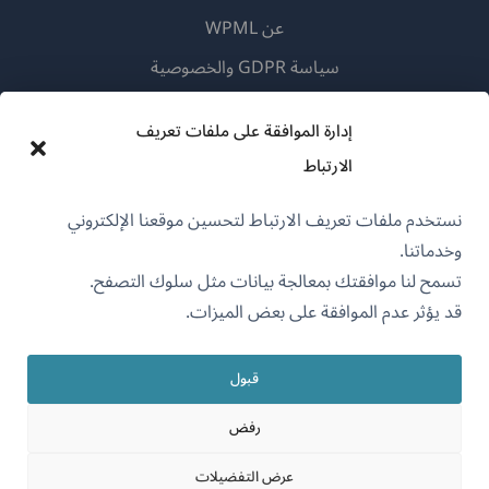
عن WPML
سياسة GDPR والخصوصية
(يفتح
انضم إلى فريقنا
إدارة الموافقة على ملفات تعريف
في
(يفتح
(يفتح
(يفتح
نافذة
الارتباط
في
في
في
جديدة)
نافذة
نافذة
نافذة
نستخدم ملفات تعريف الارتباط لتحسين موقعنا الإلكتروني
جديدة)
العربية
جديدة)
جديدة)
وخدماتنا.
تسمح لنا موافقتك بمعالجة بيانات مثل سلوك التصفح.
(يفتح
OnTheGoSystems Limited
© 2026
قد يؤثر عدم الموافقة على بعض الميزات.
في
نافذة
قبول
جديدة)
رفض
عرض التفضيلات