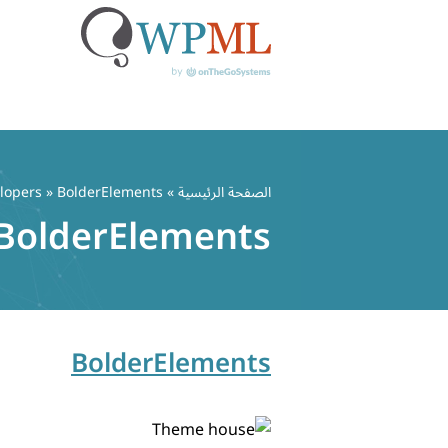
خطي
لى
الصفحة الرئيسية
» Developers » BolderElements
لمحتوى
BolderElements
BolderElements