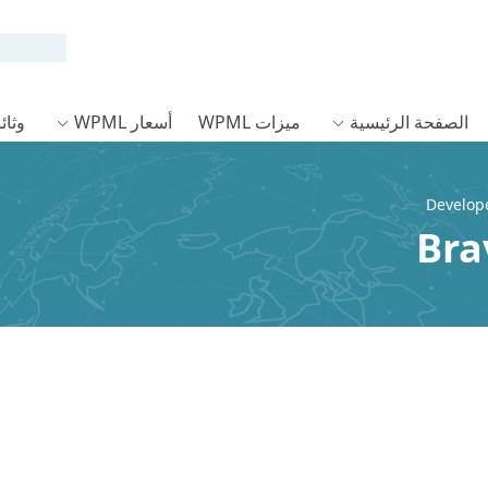
الصفحة الرئيسية
ميزات WPML
أسعار WPML
وثائق L
Bra