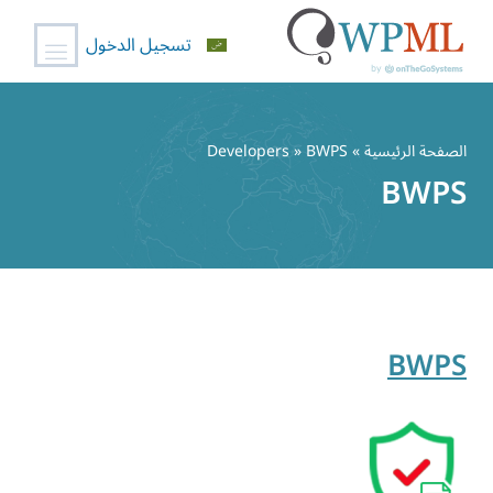
تسجيل الدخول
خطي
لى
الصفحة الرئيسية
» Developers » BWPS
لمحتوى
BWPS
BWPS