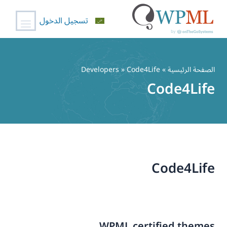
تسجيل الدخول
خطي
لى
الصفحة الرئيسية
» Developers » Code4Life
لمحتوى
Code4Life
Code4Life
WPML certified themes