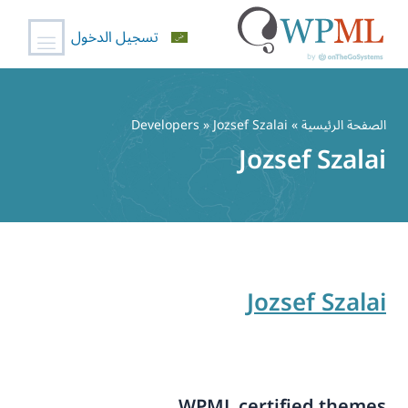
تسجيل الدخول
خطي
لى
الصفحة الرئيسية
» Developers » Jozsef Szalai
لمحتوى
Jozsef Szalai
Jozsef Szalai
WPML certified themes