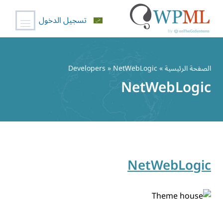
تسجيل الدخول
خطي
لى
الصفحة الرئيسية
» Developers » NetWebLogic
لمحتوى
NetWebLogic
NetWebLogic