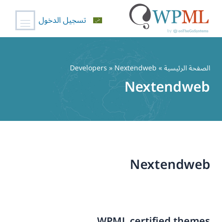
تسجيل الدخول
خطي
لى
الصفحة الرئيسية
» Developers » Nextendweb
لمحتوى
Nextendweb
Nextendweb
WPML certified themes