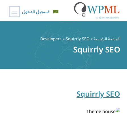
تسجيل الدخول
خطي
لى
الصفحة الرئيسية
» Developers » Squirrly SEO
لمحتوى
Squirrly SEO
Squirrly SEO