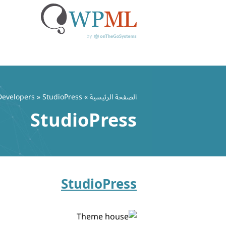
خطي
لى
الصفحة الرئيسية
» Developers » StudioPress
لمحتوى
StudioPress
StudioPress