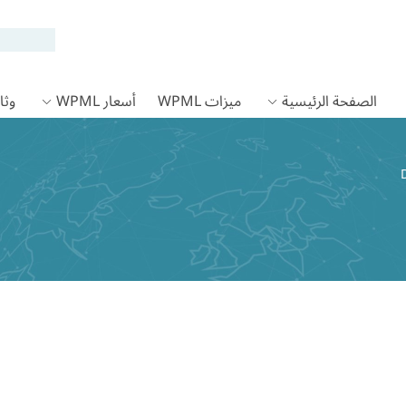
الصفحة الرئيسية
ميزات WPML
أسعار WPML
وثائق