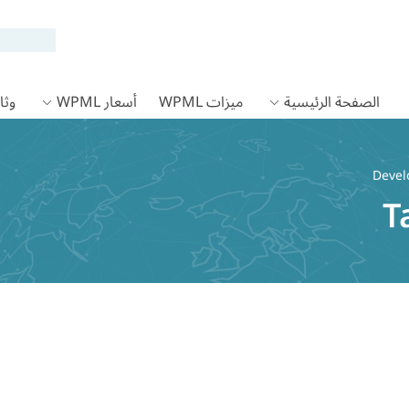
الصفحة الرئيسية
ميزات WPML
أسعار WPML
وثائق
T