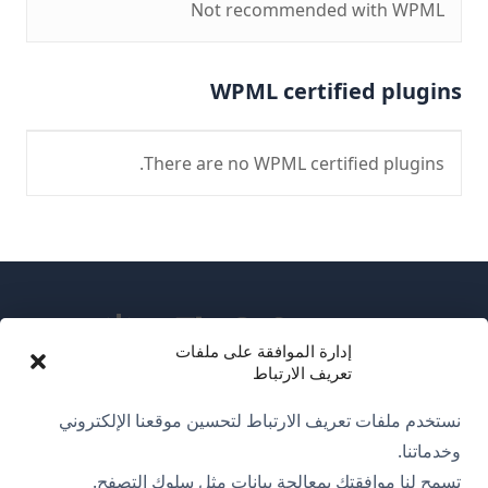
Not recommended with WPML
WPML certified plugins
There are no WPML certified plugins.
إدارة الموافقة على ملفات
تعريف الارتباط
عن WPML
نستخدم ملفات تعريف الارتباط لتحسين موقعنا الإلكتروني
سياسة GDPR والخصوصية
وخدماتنا.
تسمح لنا موافقتك بمعالجة بيانات مثل سلوك التصفح.
(يفتح
انضم إلى فريقنا