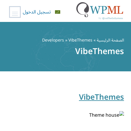
تسجيل الدخول
خطي
لى
الصفحة الرئيسية
» Developers » VibeThemes
لمحتوى
VibeThemes
VibeThemes