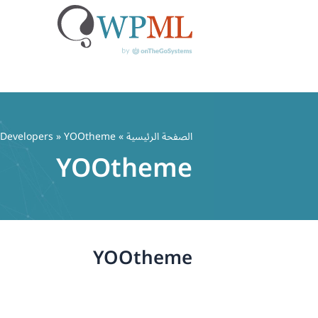
خطي
لى
الصفحة الرئيسية
» Developers » YOOtheme
لمحتوى
YOOtheme
YOOtheme