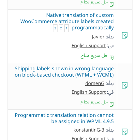
حل سريع متاح
Native translation of custom
WooCommerce attribute labels created
programmatically
3
2
1
بدأه:
Javier
في:
English Support
حل سريع متاح
Shipping labels shown in wrong language
on block-based checkout (WPML + WCML)
بدأه:
domenG
في:
English Support
حل سريع متاح
Programmatic translation relation cannot
be assigned in WPML 4.9.5
بدأه:
konstantinG-3
في:
English Support