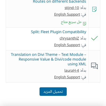
Routes on different backends
بدأه:
stijnd-10
في:
English Support
حل سريع متاح
Split: Fleet Plugin Compatibility
بدأه:
chrysanthiZ
في:
English Support
Translation on Divi Theme – Text Module –
Responsive Value & Divi/code module
using XML
بدأه:
lauraH-4
في:
English Support
تحميل المزيد