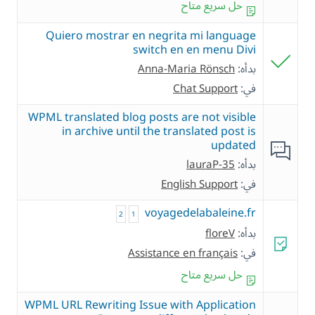
حل سريع متاح
Quiero mostrar en negrita mi language
switch en en menu Divi
بدأه:
Anna-Maria Rönsch
في:
Chat Support
WPML translated blog posts are not visible
in archive until the translated post is
updated
بدأه:
lauraP-35
في:
English Support
voyagedelabaleine.fr
2
1
بدأه:
floreV
في:
Assistance en français
حل سريع متاح
WPML URL Rewriting Issue with Application