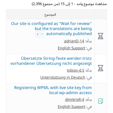
مشاهدة موضوع واحد - 1 إلى 15 (من مجموع 2,396)
الموضوع
Our site is configured as "Wait for review"
but the translations are being
automatically published
2
1
بدأه:
adrianD-14
في:
English Support
Übersetzte String-Texte werden trotz
vorhandener Übersetzung nicht angezeigt
بدأه:
tobias-d.S
في:
Unterstützung in Deutsch
Registering WPML with live site key from
local wp-admin access
بدأه:
dimitrisR-4
في:
English Support