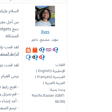
السلام عليكم
من أجل معرف
Ilyes
المشكلة.
مؤيد، مشجع، داعم
لقد قمت بإنش
الرابط المخف
لقد قمت بتهيئة WPML بلغتي
اللغات:
الإنجليزية (English )
يرجى القيام ب
الفرنسية (Français )
العربية (العربية )
- افتح رابط Sandbox المذكور أعلاه
وحدة زمنية:
- قم بتنزيل وتفعيل WPresidence وال
Pacific/Easter (GMT-
- أعد إنشاء 
06:00)
- ترجم الصفح