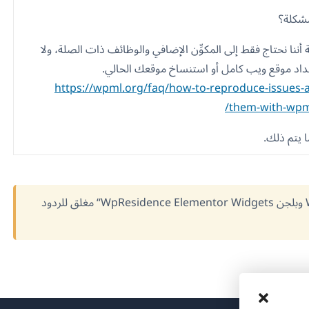
مشكلة؟
أننا نحتاج فقط إلى المكوِّن الإضافي والوظائف ذات الصلة، ولا
عداد موقع ويب كامل أو استنساخ موقعك الحالي.
https://wpml.org/faq/how-to-reproduce-issues-
them-with-wpm
 يتم ذلك.
الموضوع ”[مغلق] تعارض بين WPML وبلجن WpResidence Elementor Widgets“ مغلق للردود