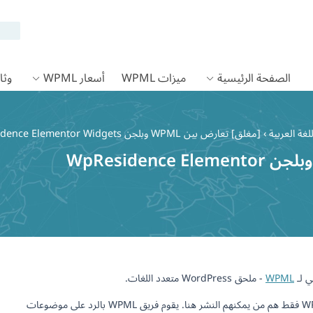
الصفحة الرئيسية
ميزات WPML
أسعار WPML
وثائق
لغة العربية
›
[مغلق] تعارض بين WPML وبلجن WpResidence Elementor Widgets
[مغلق] تعارض بين WPML وبلجن WpResidence Elementor
ي لـ
WPML
- ملحق WordPress متعدد اللغات.
يمكن للجميع قراءة المواضيع، ولكن عملاء WPML فقط هم من يمكنهم النشر هنا. يقوم فريق WPML بالرد على موضوعات