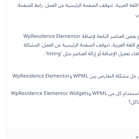
اللغة العربية، تتوقف الصفحة الرئيسية عن العمل. رابط الصفحة:
ي
عند استخدام بعض العناصر التابعة لإضافة WpResidence Elementor
Widg مع اللغة العربية، تتوقف الصفحة الرئيسية عن العمل. المشكلة
ء تفعيل الإضافة أو إزالة العناصر مثل 'listing'.
كيف يمكنني حل مشكلة التعارض بين WPML وWpResidence Elementor
هل يمكنني استخدام كل من WPML وWpResidence Elementor Widgets
اكل؟