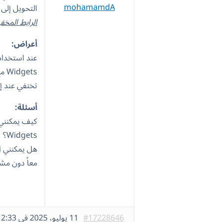
mohamamdA
التحويل إلى 
الرابط المخف
أعراض:
ets
تختفي عند إلغا
أسئلة:
Widgets؟
معاً دون مش
#17228646
11 يوليو، 2025 في 2:33 م