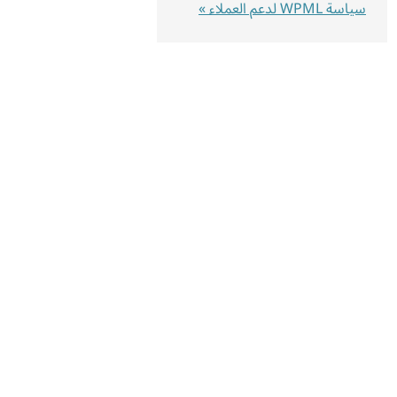
سياسة WPML لدعم العملاء »