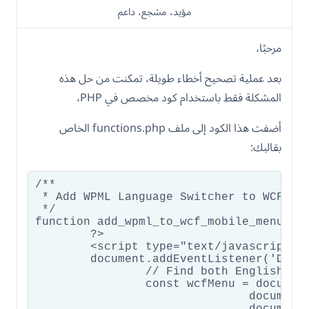
مؤيد، مشجع، داعم
مرحبًا،
بعد عملية تصحيح أخطاء طويلة، تمكنت من حل هذه
المشكلة فقط باستخدام كود مخصص في PHP،
أضفت هذا الكود إلى ملف functions.php الخاص
بقالبك:
/**

 * Add WPML Language Switcher to WCF Mob
 */

function add_wpml_to_wcf_mobile_menu() {
	?>

	<script type="text/javascript">

	document.addEventListener('DOMContentLoaded', function() {

		// Find both English and Arabic mobile menus

		const wcfMenu = document.querySelector('ul#menu-main-menu-mob') ||                    // English menu

		               document.querySelector('ul#menu-primary-menu-mobile-arabic') ||        // Arabic menu

		               document.querySelector('ul.wcf-nav-menu-nav') ||                       // Generic fallback
