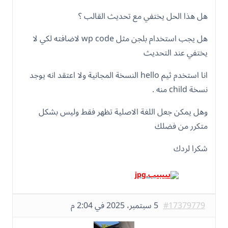
			} else {

هل هذا الحل يختفي مع تحديث القالب ؟
				echo "languageSwitcher.innerHTML = '<div style=\"text-align: center; padding: 5px;\"><a href=\"#\" style=\"color: #007cba; text-decoration: none;\">🌐 Language Switcher</a><br><small style=\"color: #666;\">WPML needs configuration</small></div>';";

			}

			?>

هل يجب استخدام بلجن مثل wp code لاضافته لكي لا
يختفي عند التحديث
			wcfMenu.appendChild(languageSwitcher);

			console.log('WPML Debug: Language switcher added successfully!');

		} else {

انا استخدم ثيم hello النسخة المجانية ولا اعتقد انه يوجد
			console.log('WPML Debug: No mobile menu found');

نسخة child منه .
		}

	});

	</script>

وهل يمكن جعل اللغة الاصلية تظهر فقط وليس بشكل
	<?php

متكرر من فضلك
}

add_action( 'wp_footer', 'add_wpml_to_w
شكرا لردك
#17379779
5 سبتمبر، 2025 في 2:04 م