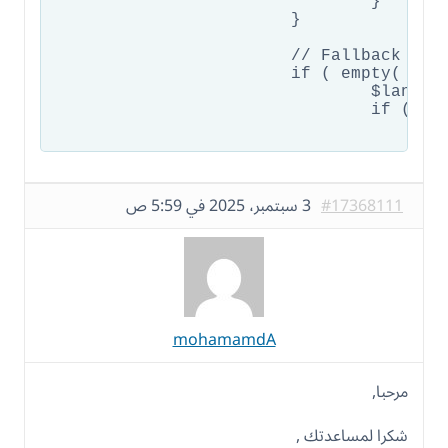
				}

			}

			// Fallback to direct WPML function

			if ( empty( $language_switcher_html ) && function_exists( 'icl_get_languages' ) ) {

				$languages = icl_get_languages( 'skip_missing=0&orderby=code' );

				if ( ! empty( $languages ) && count( $languages ) > 1 ) {

					$html = '<div class="wpml-mobile-language-switcher" style="text-align: center; padding: 5px;">';
					foreach( $languages as $l ) {
						$flag = $l['country_flag_url'] ? '<img src="' . esc_url( $l['country_flag_url'] ) . '" alt="' . esc_attr( $l['native_name'] ) . '" style="width: 16px; height: 12px; margin-right: 5
						$active_class = $l['active'] ? 'font-weight: bold; color: #007cba;' : 
#17368111
3 سبتمبر، 2025 في 5:59 ص
						$html .= '<a href="' . esc_url( $l['url'] ) . '" style="text-decoration: none; margin: 0 8px; display: inline-block; 
						$html .= $flag . esc_html( $l['native_
						$html .= '</a
					}
					$html .= '</div>';
					// Properly escape for JavaScript
					$language_switcher_html = str_replace( array( "\r", "\n", "\t" ), ' ', $html );
					$language_switcher_html = str_replace( "'", "\\'", $language_switcher_html );
mohamamdA
					$language_switcher_html = str_replace( '"', '\\"', $language_switcher_html );
				}

			}

مرحبا,
			if ( ! empty( $language_switcher_html ) ) {

شكرا لمساعدتك ,
				echo "languageSwitcher.innerHTML = '" . $language_switcher_html . "';";
