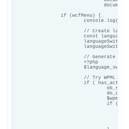
		               document.querySelector('.wcf-nav-menu-container ul');                  // Container fallback

		if (wcfMenu) {

			console.log('WPML Debug: Menu found:', wcfMenu.id || wcfMenu.className);

			// Create language switcher element

			const languageSwitcher = document.createElement('li');

			languageSwitcher.className = 'menu-item wcf-mobile-language-switcher';

			languageSwitcher.style.cssText = 'border-top: 1px solid #eee; padding: 10px 0; margin-top: 10px;';

			// Generate language switcher content

			<?php 

			$language_switcher_html = '';

			// Try WPML action first

			if ( has_action( 'wpml_add_language_selector' ) ) {

				ob_start();

				do_action( 'wpml_add_language_selector' );

				$wpml_output = ob_get_clean();

				if ( ! empty( trim( $wpml_output ) ) ) {

					// Properly escape for JavaScript
					$language_switcher_html = str_replace( array( "\r", "\n", "\t" ), ' ', $wpml_output );
					$language_switcher_html = str_replace( "'", "\\'", $language_switcher_html );
					$language_switcher_html = str_replace( '"', '\\"', $language_switcher_html );