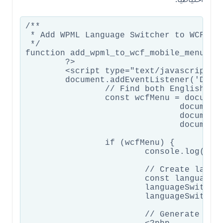
/**

 * Add WPML Language Switcher to WCF Mob
 */

function add_wpml_to_wcf_mobile_menu() {
	?>

	<script type="text/javascript">

	document.addEventListener('DOMContentLoaded', function() {

		// Find both English and Arabic mobile menus

		const wcfMenu = document.querySelector('ul#menu-main-menu-mob') ||                    // English menu

		               document.querySelector('ul#menu-primary-menu-mobile-arabic') ||        // Arabic menu

		               document.querySelector('ul.wcf-nav-menu-nav') ||                       // Generic fallback

		               document.querySelector('.wcf-nav-menu-container ul');                  // Container fallback

		if (wcfMenu) {

			console.log('WPML Debug: Menu found:', wcfMenu.id || wcfMenu.className);

			// Create language switcher element

			const languageSwitcher = document.createElement('li');

			languageSwitcher.className = 'menu-item wcf-mobile-language-switcher';

			languageSwitcher.style.cssText = 'border-top: 1px solid #eee; padding: 10px 0; margin-top: 10px;';

			// Generate language switcher content
