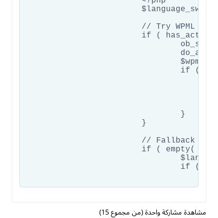
			<?php 

			$language_switcher_html = '';

			// Try WPML action first

			if ( has_action( 'wpml_add_language_selector' ) ) {

				ob_start();

				do_action( 'wpml_add_language_selector' );

				$wpml_output = ob_get_clean();

				if ( ! empty( trim( $wpml_output ) ) ) {

					// Properly escape for JavaScript
					$language_switcher_html = str_replace( array( "\r", "\n", "\t" ), ' ', $wpml_output );
					$language_switcher_html = str_replace( "'", "\\'", $language_switcher_html );
					$language_switcher_html = str_replace( '"', '\\"', $language_switcher_html );
				}

			}

			// Fallback to direct WPML function

			if ( empty( $language_switcher_html ) && function_exists( 'icl_get_languages' ) ) {

				$languages = icl_get_languages( 'skip_missing=0&orderby=code' );

				if ( ! empty( $languages ) && count( $languages ) > 1 ) {

					$html = '<div class="wpml-mobile-language-switcher" style="text-align: center; padding: 5px;">';
					foreach( $languages as $l ) {
						$flag = $l['country_flag_url'] ? '<img src="' . esc_url( $l['country_flag_url'] ) . '" alt="' . esc_attr( $l['native_name'] ) . '" style="width: 16px; height: 12px; margin-right: 5
						$active_class = $l['active'] ? 'font-weight: bold; color: #007cba;' : 
مشاهدة مشاركة واحدة (من مجموع 15)
						$html .= '<a href="' . esc_url( $l['url'] ) . '" style="text-decoration: none; margin: 0 8px; display: inline-block; 